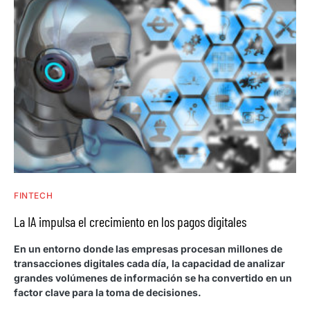
FINTECH
La IA impulsa el crecimiento en los pagos digitales
En un entorno donde las empresas procesan millones de
transacciones digitales cada día, la capacidad de analizar
grandes volúmenes de información se ha convertido en un
factor clave para la toma de decisiones.