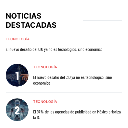
NOTICIAS
DESTACADAS
TECNOLOGÍA
El nuevo desafío del CIO ya no es tecnológico, sino económico
TECNOLOGÍA
El nuevo desafío del CIO ya no es tecnológico, sino
económico
TECNOLOGÍA
El 97% de las agencias de publicidad en México prioriza
la IA