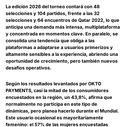
La edición 2026 del torneo contará con 48
selecciones y 104 partidos, frente a las 32
selecciones y 64 encuentros de Qatar 2022, lo que
anticipa una demanda más intensa, multiplataforma
y concentrada en momentos clave. En paralelo, se
consolida una tendencia que
obliga a las
plataformas a adaptarse a usuarios primerizos y
altamente sensibles a la experiencia
, abriendo una
oportunidad de crecimiento, pero también nuevos
desafíos operativos.
Según los resultados levantados por OKTO
PAYMENTS, casi la mitad de los consumidores
encuestados en la región,
un 43,8%, afirma que
normalmente no participa en este tipo de
dinámicas, pero planea hacerlo durante el Mundial
.
Este usuario ocasional es mayoritariamente
femenino: el 57% de las mujeres encuestadas