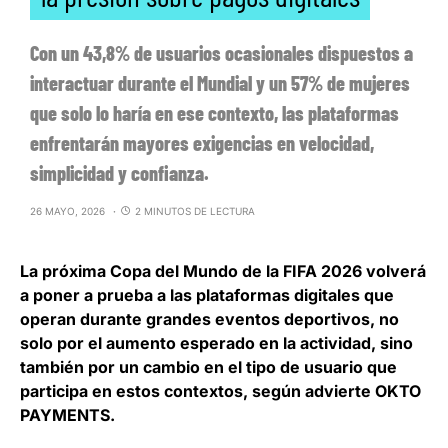
Con un 43,8% de usuarios ocasionales dispuestos a
interactuar durante el Mundial y un 57% de mujeres
que solo lo haría en ese contexto, las plataformas
enfrentarán mayores exigencias en velocidad,
simplicidad y confianza.
26 MAYO, 2026
2 MINUTOS DE LECTURA
La próxima
Copa del Mundo de la FIFA 2026 volverá
a poner a prueba a las plataformas digitales que
operan durante grandes eventos deportivos
, no
solo por el aumento esperado en la actividad, sino
también por un cambio en el tipo de usuario que
participa en estos contextos, según advierte OKTO
PAYMENTS.