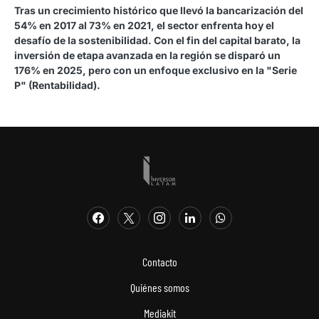
Tras un crecimiento histórico que llevó la bancarización del
54% en 2017 al 73% en 2021, el sector enfrenta hoy el
desafío de la sostenibilidad. Con el fin del capital barato, la
inversión de etapa avanzada en la región se disparó un
176% en 2025, pero con un enfoque exclusivo en la "Serie
P" (Rentabilidad).
Contacto
Quiénes somos
Mediakit