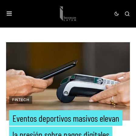
FINTECH
Eventos deportivos masivos elevan
la presión sobre pagos digitales