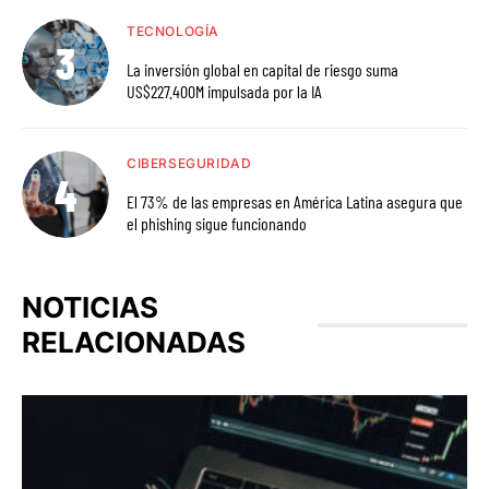
TECNOLOGÍA
La inversión global en capital de riesgo suma
US$227.400M impulsada por la IA
CIBERSEGURIDAD
El 73% de las empresas en América Latina asegura que
el phishing sigue funcionando
NOTICIAS
RELACIONADAS