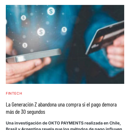
FINTECH
La Generación Z abandona una compra si el pago demora
más de 30 segundos
Una investigación de OKTO PAYMENTS realizada en Chile,
Brasil y Argentina revela que los métodos de pago influyen