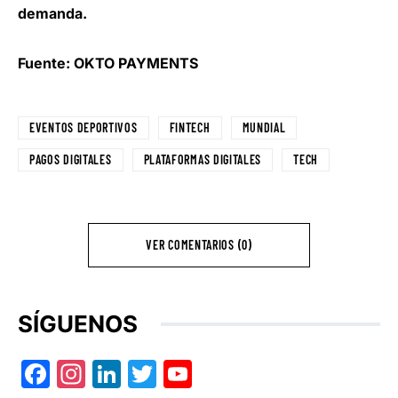
demanda.
Fuente: OKTO PAYMENTS
EVENTOS DEPORTIVOS
FINTECH
MUNDIAL
PAGOS DIGITALES
PLATAFORMAS DIGITALES
TECH
VER COMENTARIOS (0)
SÍGUENOS
Facebook
Instagram
LinkedIn
Twitter
YouTube