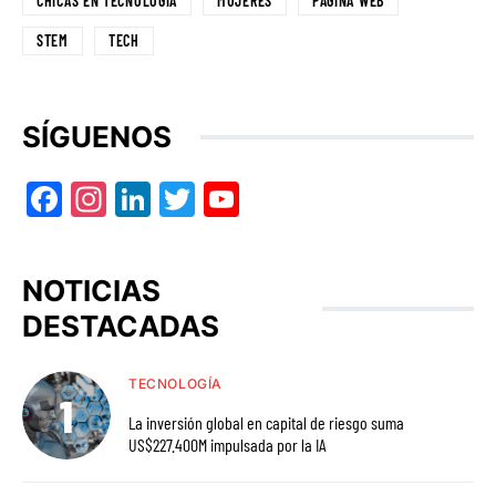
CHICAS EN TECNOLOGÍA
MUJERES
PAGINA WEB
STEM
TECH
SÍGUENOS
Facebook
Instagram
LinkedIn
Twitter
YouTube
NOTICIAS
DESTACADAS
TECNOLOGÍA
La inversión global en capital de riesgo suma
US$227.400M impulsada por la IA