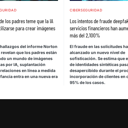
EGURIDAD
CIBERSEGURIDAD
e los padres teme que la IA
Los intentos de fraude deepfak
ilizarse para crear imágenes
servicios financieros han aum
más del 2,100%
hallazgos del informe Norton
El fraude en las solicitudes ha
 revelan que los padres están
alcanzado un nuevo nivel de
do un mundo de imágenes
sofisticación. Se estima que 
as por IA, suplantación
de identidades sintéticas pas
y relaciones en línea a medida
desapercibido durante el pro
nfancia entra en una nueva era
incorporación de clientes en c
95% de los casos.