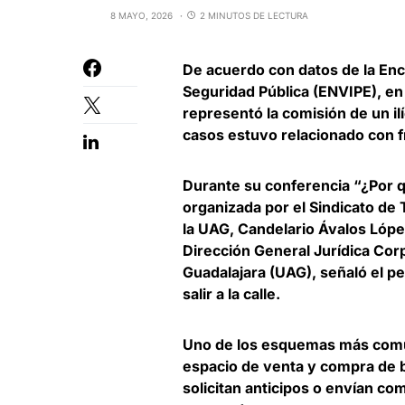
8 MAYO, 2026
2 MINUTOS DE LECTURA
De acuerdo con datos de la Enc
Seguridad Pública (ENVIPE),
en
representó la comisión de un il
casos estuvo relacionado con f
Durante su conferencia “¿Por q
organizada por el Sindicato de
la UAG, Candelario
Ávalos Lópe
Dirección General Jurídica Cor
Guadalajara (UAG),
señaló el pel
salir a la calle.
Uno de los esquemas más comu
espacio de venta y compra de bi
solicitan anticipos o envían c