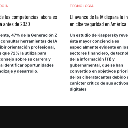
OGÍA
TECNOLOGÍA
de las competencias laborales
El avance de la IA dispara la i
á antes de 2030
en ciberseguridad en América 
ente, 47% de la Generación Z
Un estudio de Kaspersky reve
 consultar herramientas de IA
ésta mayor conciencia es
ibir orientación profesional,
especialmente evidente en lo
 que 72% la utiliza para
sectores financiero, de tecno
consejo sobre su carrera y
de la información (TI) y
a identificar oportunidades
gubernamental, que se han
dizaje y desarrollo.
convertido en objetivos priori
de los ciberatacantes debido 
carácter crítico de sus activo
digitales