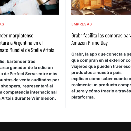
AS
EMPRESAS
ender marplatense
Grabr facilita las compras par
tará a Argentina en el
Amazon Prime Day
to Mundial de Stella Artois
Grabr, la app que conecta a 
que compran en el exterior c
is, bartender tras
viajeros que pueden traer eso
arse ganador de la edición
productos a nuestro país
a de Perfect Serve entre más
explican cómo saber cuánto 
puntos de venta auditados por
realmente un producto comp
 shoppers, representará al
afuera y cómo traerlo a través
la competencia internacional
plataforma.
la Artois durante Wimbledon.