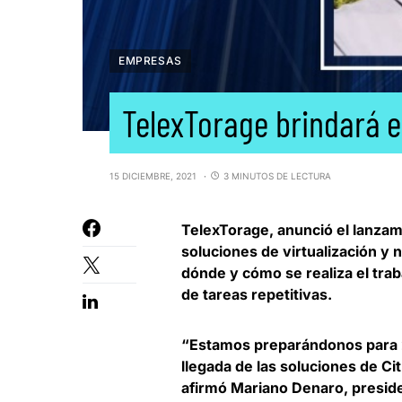
EMPRESAS
TelexTorage brindará 
15 DICIEMBRE, 2021
3 MINUTOS DE LECTURA
TelexTorage
, anunció el lanza
soluciones de
virtualización y 
dónde y cómo se realiza el trab
de tareas repetitivas.
“Estamos preparándonos para 
llegada de las soluciones de Ci
afirmó
Mariano Denaro, presid