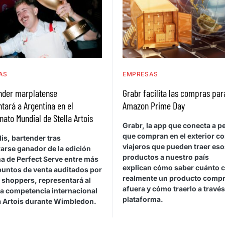
AS
EMPRESAS
ender marplatense
Grabr facilita las compras par
tará a Argentina en el
Amazon Prime Day
to Mundial de Stella Artois
Grabr, la app que conecta a 
que compran en el exterior c
is, bartender tras
viajeros que pueden traer eso
arse ganador de la edición
productos a nuestro país
a de Perfect Serve entre más
explican cómo saber cuánto 
puntos de venta auditados por
realmente un producto comp
 shoppers, representará al
afuera y cómo traerlo a través
la competencia internacional
plataforma.
la Artois durante Wimbledon.