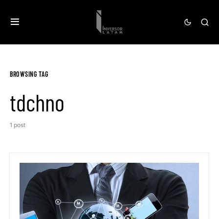
BROWSING TAG
tdchno
1 post