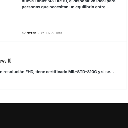
nueva Tablet M3 Lite 10, el dispositivo ideal para
personas que necesitan un equilibrio entre…
BY
STAFF
27 JUNIO, 2018
ows 10
on resolución FHD, tiene certificado MIL-STD-810G y si se…