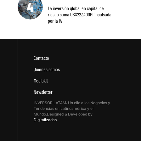
La inversión global en capital de
riesgo suma US$227.400M impulsada
por la IA
Contacto
Quiénes somos
Mediakit
Newsletter
INVERSOR LATAM: Un clic a los Negocios y
Tendencias en Latinoamérica y el
Mundo.Designed & Developed by
Digitalizadas