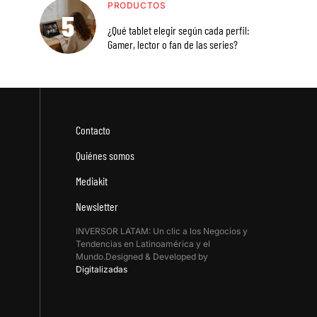
PRODUCTOS
¿Qué tablet elegir según cada perfil:
Gamer, lector o fan de las series?
Contacto
Quiénes somos
Mediakit
Newsletter
INVERSOR LATAM: Un clic a los Negocios y
Tendencias en Latinoamérica y el
Mundo.Designed & Developed by
Digitalizadas