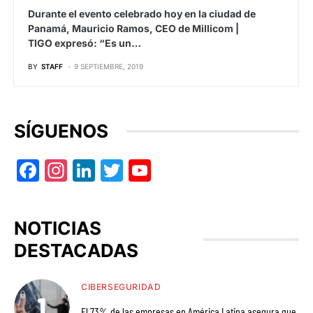
Durante el evento celebrado hoy en la ciudad de
Panamá, Mauricio Ramos, CEO de Millicom |
TIGO expresó: “Es un…
BY
STAFF
9 SEPTIEMBRE, 2019
SÍGUENOS
Facebook
Instagram
LinkedIn
Twitter
YouTube
NOTICIAS
DESTACADAS
CIBERSEGURIDAD
El 73% de las empresas en América Latina asegura que