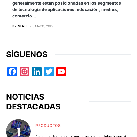
generalmente están posicionadas en los segmentos
de tecnología de aplicaciones, educación, medios,
comercio…
BY
STAFF
5 MAYO, 2019
SÍGUENOS
Facebook
Instagram
LinkedIn
Twitter
YouTube
NOTICIAS
DESTACADAS
PRODUCTOS
Asus te indica cómo elegir tu próxima notebook con IA