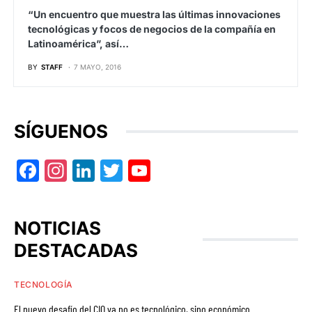
“Un encuentro que muestra las últimas innovaciones
tecnológicas y focos de negocios de la compañía en
Latinoamérica”, así…
BY
STAFF
7 MAYO, 2016
SÍGUENOS
Facebook
Instagram
LinkedIn
Twitter
YouTube
NOTICIAS
DESTACADAS
TECNOLOGÍA
El nuevo desafío del CIO ya no es tecnológico, sino económico