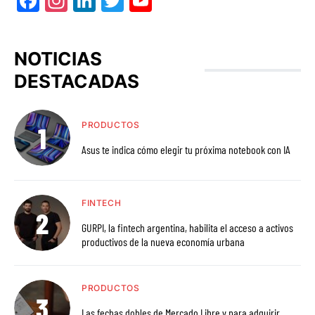
Facebook
Instagram
LinkedIn
Twitter
YouTube
NOTICIAS
DESTACADAS
PRODUCTOS
Asus te indica cómo elegir tu próxima notebook con IA
FINTECH
GURPI, la fintech argentina, habilita el acceso a activos
productivos de la nueva economía urbana
PRODUCTOS
Las fechas dobles de Mercado Libre y para adquirir