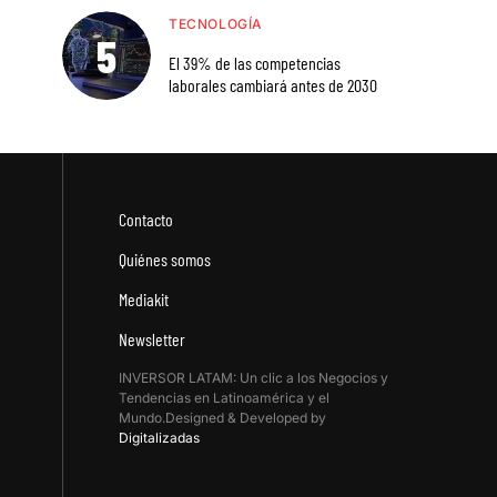
TECNOLOGÍA
El 39% de las competencias
laborales cambiará antes de 2030
Contacto
Quiénes somos
Mediakit
Newsletter
INVERSOR LATAM: Un clic a los Negocios y
Tendencias en Latinoamérica y el
Mundo.Designed & Developed by
Digitalizadas