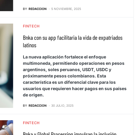
BY
REDACCION
5 NOVIEMBRE, 2025
FINTECH
Bnka con su app facilitaria la vida de expatriados
latinos
La nueva aplicación fortalece el enfoque
multimoneda, permitiendo operaciones en pesos
argentinos, soles peruanos, USDT, USDC y
próximamente pesos colombianos. Esta
característica es un diferencial clave para los
usuarios que requieren hacer pagos en sus países
de origen.
BY
REDACCION
30 JULIO, 2025
FINTECH
Bnka y Global Processing impulsan la inclusión