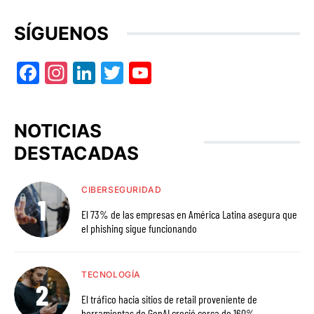
SÍGUENOS
Facebook
Instagram
LinkedIn
Twitter
YouTube
NOTICIAS
DESTACADAS
CIBERSEGURIDAD
El 73% de las empresas en América Latina asegura que
el phishing sigue funcionando
TECNOLOGÍA
El tráfico hacia sitios de retail proveniente de
herramientas de GenAI creció cerca de 160%