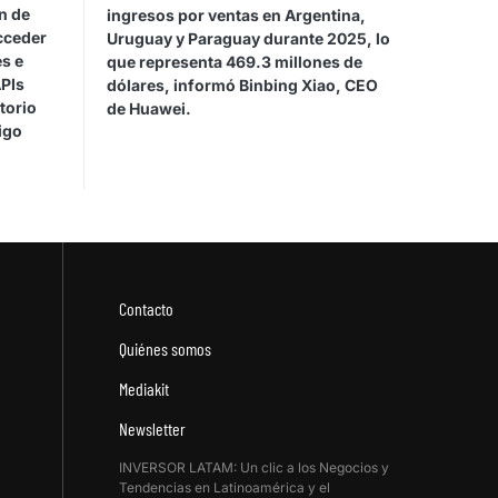
n de
ingresos por ventas en Argentina,
cceder
Uruguay y Paraguay durante 2025, lo
s e
que representa 469.3 millones de
APIs
dólares, informó Binbing Xiao, CEO
torio
de Huawei.
igo
Contacto
Quiénes somos
Mediakit
Newsletter
INVERSOR LATAM: Un clic a los Negocios y
Tendencias en Latinoamérica y el