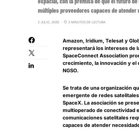
espacial, con la premisa de que el futuro de
múltiples proveedores capaces de atender 
2 JULIO, 2026
2 MINUTOS DE LECTURA
Amazon, Iridium, Telesat y Glob
representará los intereses de l
SpaceConnect Association promo
crecimiento, la innovación y el
NGSO
.
Se trata de una organización q
emergente de redes satelitale
SpaceX.
La asociación se pres
multioperado de conectividad e
comunicaciones satelitales req
capaces de atender necesidade