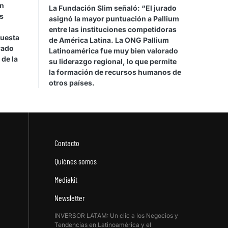
on
La Fundación Slim señaló: “El jurado
s
asignó la mayor puntuación a Pallium
entre las instituciones competidoras
cuesta
de América Latina. La ONG Pallium
rado
Latinoamérica fue muy bien valorado
 de la
su liderazgo regional, lo que permite
la formación de recursos humanos de
otros países.
Contacto
Quiénes somos
Mediakit
Newsletter
INVERSOR LATAM: Un clic a los Negocios y
Tendencias en Latinoamérica y el