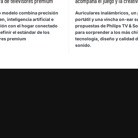
ra de televisores premium
acompaña el juego y la creati
o modelo combina precisión
Auriculares inalámbricos, un 
n, inteligencia artificial e
portátil y una vincha on-ear s
ción con el hogar conectado
propuestas de Philips TV & S
efinir el estándar de los
para sorprender a los más ch
ores premium
tecnología, diseño y calidad 
sonido.