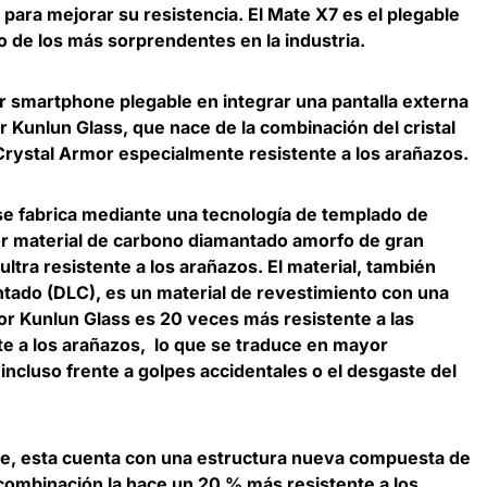
para mejorar su resistencia. El Mate X7 es el plegable
 de los más sorprendentes en la industria.
 smartphone plegable en integrar una pantalla externa
 Kunlun Glass, que nace de la combinación del cristal
Crystal Armor especialmente resistente a los arañazos.
se fabrica mediante una tecnología de templado de
dor material de carbono diamantado amorfo de gran
ltra resistente a los arañazos. El material, también
ado (DLC), es un material de revestimiento con una
mor Kunlun Glass es 20 veces más resistente a las
te a los arañazos, lo que se traduce en mayor
 incluso frente a golpes accidentales o el desgaste del
able, esta cuenta con una estructura nueva compuesta de
 combinación la hace un 20 % más resistente a los