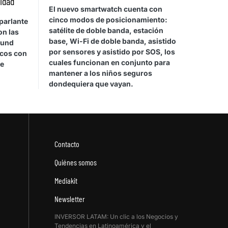
vidad
El nuevo smartwatch cuenta con
cinco modos de posicionamiento:
parlante
satélite de doble banda, estación
on las
base, Wi-Fi de doble banda, asistido
ound
por sensores y asistido por SOS, los
icos con
cuales funcionan en conjunto para
de
mantener a los niños seguros
dondequiera que vayan.
Contacto
Quiénes somos
Mediakit
Newsletter
INVERSOR LATAM: Un clic a los Negocios y
Tendencias en Latinoamérica y el