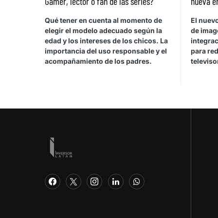
Gamer, lector o fan de las series?
nueva e
Qué tener en cuenta al momento de
El nuev
elegir el modelo adecuado según la
de image
edad y los intereses de los chicos. La
integra
importancia del uso responsable y el
para red
acompañamiento de los padres.
televis