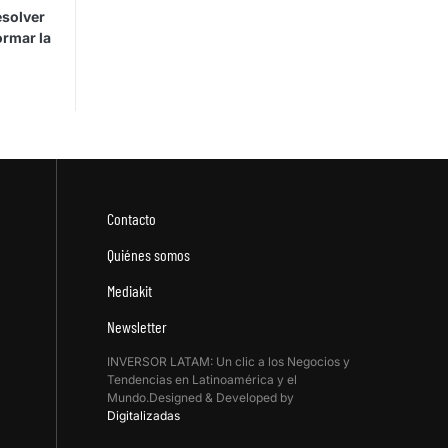
esolver
ormar la
Contacto
Quiénes somos
Mediakit
Newsletter
INVERSOR LATAM: Un clic a los Negocios y
Tendencias en Latinoamérica y el
Mundo.Designed & Developed by
Digitalizadas