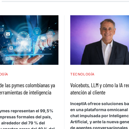
OGÍA
TECNOLOGÍA
de las pymes colombianas ya
Voicebots, LLM y cómo la IA re
herramientas de inteligencia
atención al cliente
l
InceptIA ofrece soluciones b
en una plataforma omnicanal 
ymes representan el 99,5%
chat impulsada por Inteligenc
mpresas formales del país,
Artificial, y ante la nueva gen
 alrededor del 79 % del
de agentes conversacionales
y aportan cerca del 40 % del