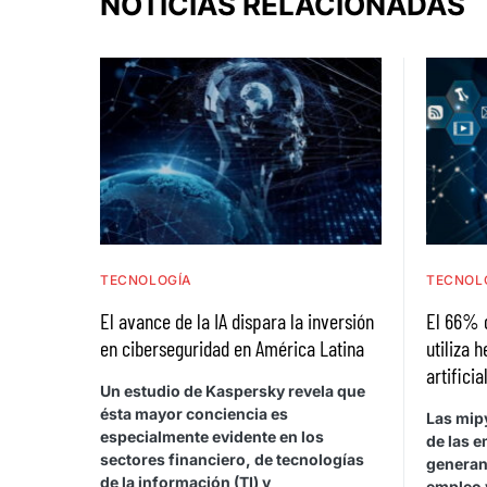
NOTICIAS RELACIONADAS
TECNOLOGÍA
TECNOL
El avance de la IA dispara la inversión
El 66% 
en ciberseguridad en América Latina
utiliza 
artificia
Un estudio de Kaspersky revela que
ésta mayor conciencia es
Las mip
especialmente evidente en los
de las e
sectores financiero, de tecnologías
generan
de la información (TI) y
empleo 