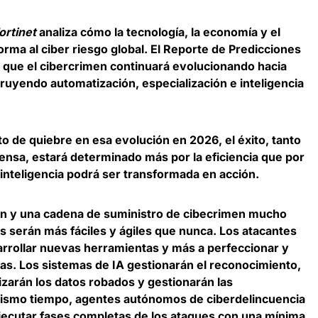
ortinet
analiza cómo la tecnología, la economía y el
a al ciber riesgo global. El Reporte de Predicciones
a que
el cibercrimen continuará evolucionando hacia
truyendo automatización, especialización e inteligencia
o de quiebre en esa evolución en 2026, el éxito, tanto
fensa, estará
determinado más por la eficiencia que por
a inteligencia podrá ser transformada en acción.
ción y una cadena de suministro de cibecrimen mucho
s serán más fáciles y ágiles que nunca.
Los atacantes
rrollar nuevas herramientas y más a perfeccionar y
vas
. Los sistemas de IA gestionarán el reconocimiento,
lizarán los datos robados y gestionarán las
mismo tiempo, agentes autónomos de ciberdelincuencia
jecutar fases completas de los ataques con una mínima