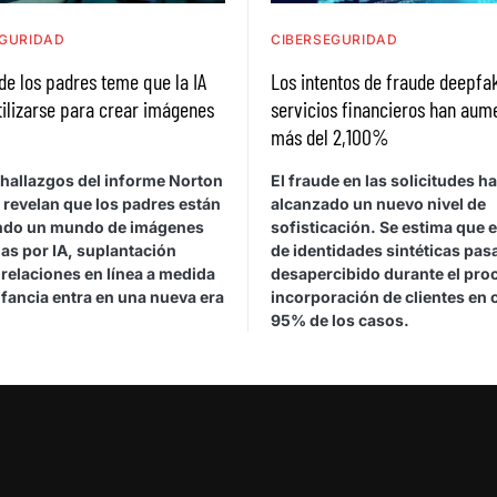
EGURIDAD
CIBERSEGURIDAD
e los padres teme que la IA
Los intentos de fraude deepfak
ilizarse para crear imágenes
servicios financieros han aum
más del 2,100%
hallazgos del informe Norton
El fraude en las solicitudes ha
 revelan que los padres están
alcanzado un nuevo nivel de
do un mundo de imágenes
sofisticación. Se estima que 
as por IA, suplantación
de identidades sintéticas pas
y relaciones en línea a medida
desapercibido durante el pro
nfancia entra en una nueva era
incorporación de clientes en c
95% de los casos.