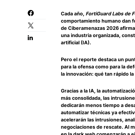
Cada año,
FortiGuard Labs de F
comportamiento humano dan form
de Ciberamenazas 2026 afirm
una industria organizada
, cons
artificial (IA).
Pero el reporte destaca un punt
para la ofensa como para la de
la innovación
: qué tan rápido l
Gracias a la IA, la automatiza
más consolidada, las intrusione
dedicarán menos tiempo a desa
automatizar técnicas ya efecti
acelerarán las intrusiones, ana
negociaciones de rescate. Al 
en la dark web comenzarán a e