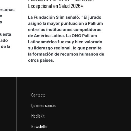
Excepcional en Salud 2026»
personas
on
La Fundación Slim señaló: “El jurado
s
asignó la mayor puntuación a Pallium
entre las instituciones competidoras
cuesta
de América Latina. La ONG Pallium
rado
Latinoamérica fue muy bien valorado
 de la
su liderazgo regional, lo que permite
la formación de recursos humanos de
otros países.
Contacto
Quiénes somos
Mediakit
Newsletter