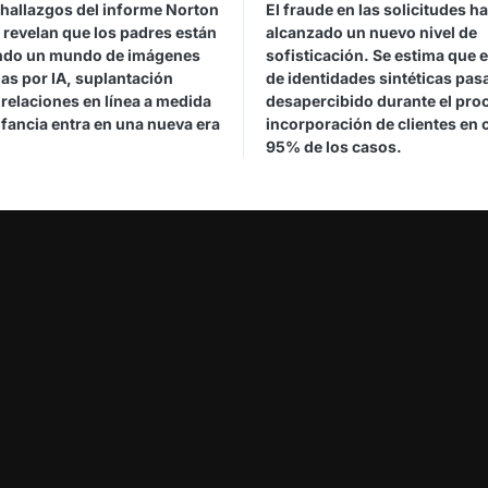
hallazgos del informe Norton
El fraude en las solicitudes ha
 revelan que los padres están
alcanzado un nuevo nivel de
do un mundo de imágenes
sofisticación. Se estima que 
as por IA, suplantación
de identidades sintéticas pas
y relaciones en línea a medida
desapercibido durante el pro
nfancia entra en una nueva era
incorporación de clientes en c
95% de los casos.