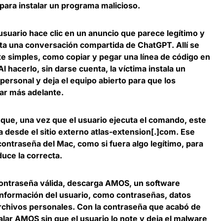
para instalar un programa malicioso.
suario hace clic en un anuncio que parece legítimo y
ita una conversación compartida de ChatGPT. Allí se
te simples, como
copiar y pegar una línea de código en
 Al hacerlo, sin darse cuenta, la víctima instala un
ersonal y deja el equipo abierto para que los
ar más adelante.
a que,
una vez que el usuario ejecuta el comando, este
esde el sitio externo atlas
-extension[.]com. Ese
ontraseña del Mac, como si fuera algo legítimo, para
uce la correcta.
contraseña válida, descarga AMOS, un software
información del usuario
, como contraseñas, datos
rchivos personales. Con la contraseña que acabó de
alar AMOS sin que el usuario lo note y deja el malware