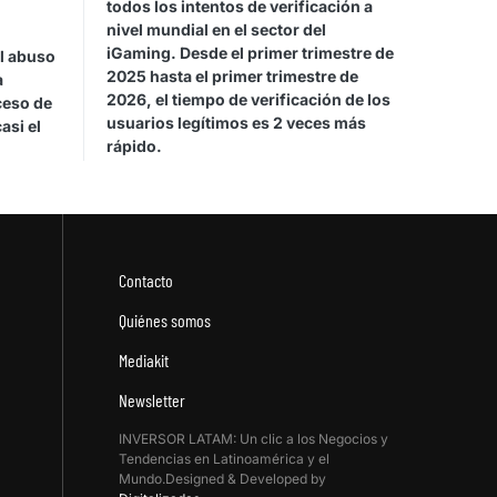
todos los intentos de verificación a
nivel mundial en el sector del
iGaming. Desde el primer trimestre de
el abuso
2025 hasta el primer trimestre de
a
2026, el tiempo de verificación de los
ceso de
usuarios legítimos es 2 veces más
asi el
rápido.
Contacto
Quiénes somos
Mediakit
Newsletter
INVERSOR LATAM: Un clic a los Negocios y
Tendencias en Latinoamérica y el
Mundo.Designed & Developed by