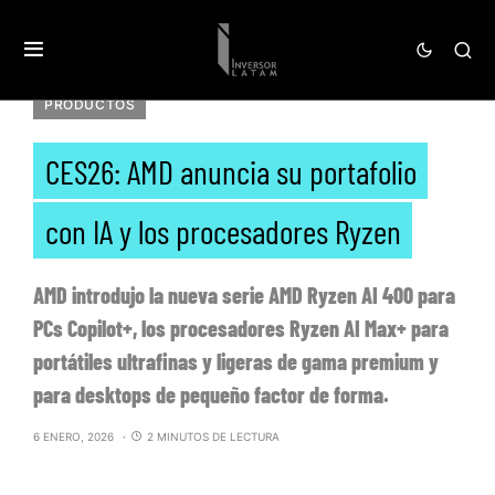
PRODUCTOS
CES26: AMD anuncia su portafolio
con IA y los procesadores Ryzen
AMD introdujo la nueva serie AMD Ryzen AI 400 para
PCs Copilot+, los procesadores Ryzen AI Max+ para
portátiles ultrafinas y ligeras de gama premium y
para desktops de pequeño factor de forma.
6 ENERO, 2026
2 MINUTOS DE LECTURA