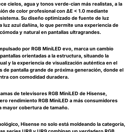
e cielos, agua y tonos verde-cian más realistas, a la
ión de color profesional con ΔE < 1.0 mediante
 sistema. Su diseño optimizado de fuente de luz
 luz azul dañina, lo que permite una experiencia de
 cómoda y natural en pantallas ultragrandes.
 impulsado por RGB MiniLED evo, marca un cambio
pantallas orientadas a la estructura, situando la
sual y la experiencia de visualización auténtica en el
es de pantalla grande de próxima generación, donde el
ntra con comodidad duradera.
 gamas de televisores RGB MiniLED de Hisense,
adero rendimiento RGB MiniLED a más consumidores
la mayor cobertura de tamaño.
ológico, Hisense no solo está moldeando la categoría,
 Las series UR8 y UR9 combinan un verdadero RGB