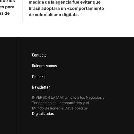
 que los
medida de la agencia fue evitar que
es para
Brasil adoptara un «comportamiento
as de
de colonialismo digital».
Contacto
Quiénes somos
Mediakit
Newsletter
INVERSOR LATAM: Un clic a los Negocios y
Tendencias en Latinoamérica y el
Mundo.Designed & Developed by
Digitalizadas