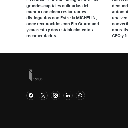
grandes capitales culinarias del
demanda 
mundo con cinco restaurantes
automati
distinguidos con Estrella MICHELIN,
una ven
once reconocidos con Bib Gourmand
convert
y cuarenta y dos establecimientos
operativ
recomendados.
CEO y f