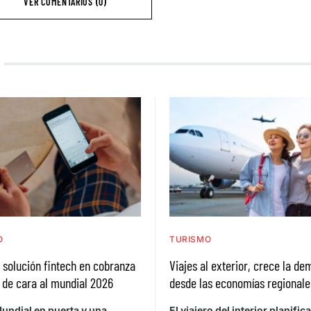
VER COMENTARIOS (0)
O
TURISMO
a solución fintech en cobranza
Viajes al exterior, crece la d
 de cara al mundial 2026
desde las economías regionale
undial en puerta y una
El viajero del interior planific