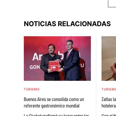
NOTICIAS RELACIONADAS
TURISMO
TURISM
Buenos Aires se consolida como un
Zatlas l
referente gastronómico mundial
hotelera
La Ciudad reafirmó su lugar entre las
Con el M