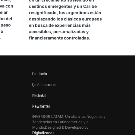
rva con
destinos emergentes y un Caribe
elar
resignificado, los argentinos están
ón del
desplazando los clásicos europeos
l peso
en busca de experiencias más
mo
accesibles, personalizadas y
.
financieramente controladas.
Contacto
Quiénes somos
Mediakit
Newsletter
INVERSOR LATAM: Un clic a los Negocios y
Tendencias en Latinoamérica y el
Mundo.Designed & Developed by
Digitalizadas