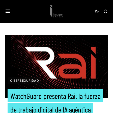
CIBERSEGURIDAD
WatchGuard presenta Rai: la fuerza
de trabajo digital de IA agéntica