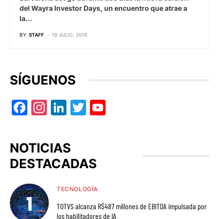
del Wayra Investor Days, un encuentro que atrae a
la…
BY
STAFF
19 JULIO, 2019
SÍGUENOS
Facebook
Instagram
LinkedIn
Twitter
YouTube
NOTICIAS
DESTACADAS
TECNOLOGÍA
TOTVS alcanza R$487 millones de EBITDA impulsada por
los habilitadores de IA