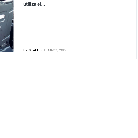
utiliza el…
BY
STAFF
13 MAYO, 2019