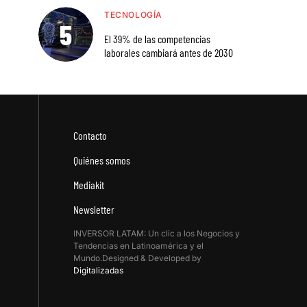
TECNOLOGÍA
El 39% de las competencias
laborales cambiará antes de 2030
Contacto
Quiénes somos
Mediakit
Newsletter
INVERSOR LATAM: Un clic a los Negocios y
Tendencias en Latinoamérica y el
Mundo.Designed & Developed by
Digitalizadas