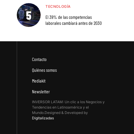
TECNOLOGÍA
El 39% de las competencias
laborales cambiará antes de 2030
Contacto
Quiénes somos
Mediakit
Newsletter
INVERSOR LATAM: Un clic a los Negocios y
Tendencias en Latinoamérica y el
Mundo.Designed & Developed by
Digitalizadas