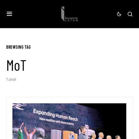
BROWSING TAG
MoT
1 post