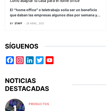
Cómo adaptar tu casa para el home office
El “home office” o teletrabajo solía ser un beneficio
que daban las empresas algunos días por semana y…
BY
STAFF
28 ABRIL, 2021
SÍGUENOS
Facebook
Instagram
LinkedIn
Twitter
YouTube
NOTICIAS
DESTACADAS
PRODUCTOS