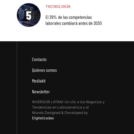
TECNOLOGÍA
El 39% de las competencias
laborales cambiará antes de 2030
Contacto
Quiénes somos
Mediakit
Newsletter
INVERSOR LATAM: Un clic a los Negocios y
Tendencias en Latinoamérica y el
Mundo.Designed & Developed by
Digitalizadas