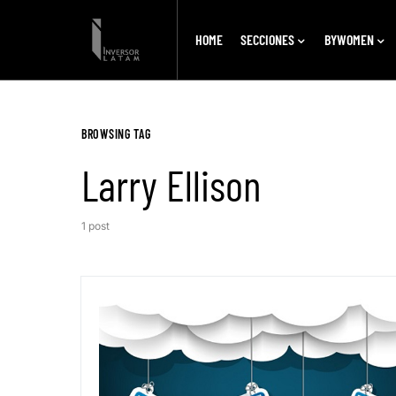
HOME
SECCIONES
BYWOMEN
BROWSING TAG
Larry Ellison
1 post