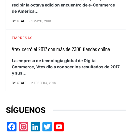
recibir la octava edición encuentro de e-Commerce
de América…
BY
STAFF
1 MAYO, 2018
EMPRESAS
Vtex cerró el 2017 con más de 2300 tiendas online
La empresa de tecnología global de Digital
Commerce, Vtex dio a conocer los resultados de 2017
y sus…
BY
STAFF
2 FEBRERO, 2018
SÍGUENOS
Facebook
Instagram
LinkedIn
Twitter
YouTube