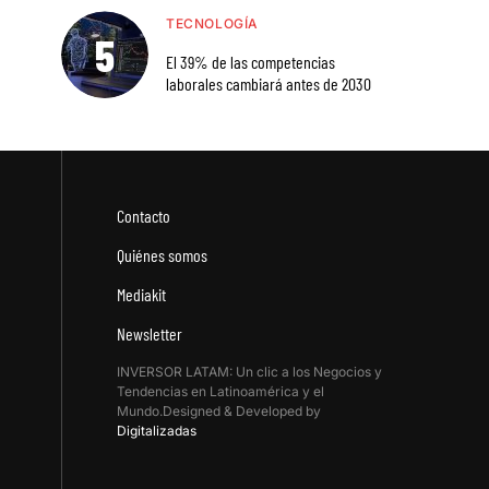
TECNOLOGÍA
El 39% de las competencias
laborales cambiará antes de 2030
Contacto
Quiénes somos
Mediakit
Newsletter
INVERSOR LATAM: Un clic a los Negocios y
Tendencias en Latinoamérica y el
Mundo.Designed & Developed by
Digitalizadas