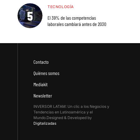
TECNOLOGÍA
El 39% de las competencias
laborales cambiará antes de 2030
Contacto
Quiénes somos
Mediakit
Newsletter
INVERSOR LATAM: Un clic a los Negocios y
Tendencias en Latinoamérica y el
Mundo.Designed & Developed by
Digitalizadas