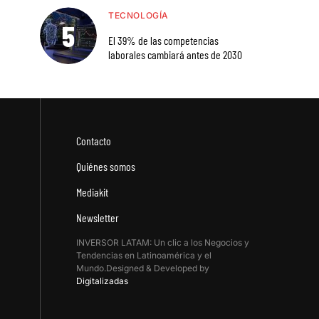
TECNOLOGÍA
El 39% de las competencias
laborales cambiará antes de 2030
Contacto
Quiénes somos
Mediakit
Newsletter
INVERSOR LATAM: Un clic a los Negocios y
Tendencias en Latinoamérica y el
Mundo.Designed & Developed by
Digitalizadas