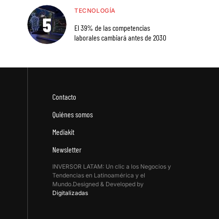
TECNOLOGÍA
El 39% de las competencias
laborales cambiará antes de 2030
Contacto
Quiénes somos
Mediakit
Newsletter
INVERSOR LATAM: Un clic a los Negocios y
Tendencias en Latinoamérica y el
Mundo.Designed & Developed by
Digitalizadas