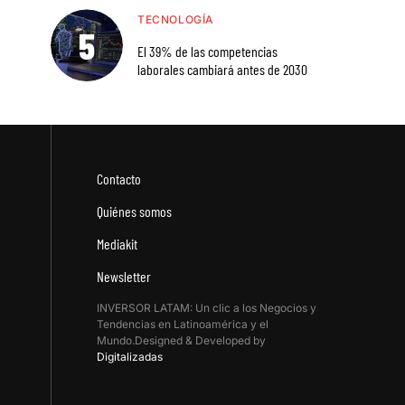
TECNOLOGÍA
El 39% de las competencias
laborales cambiará antes de 2030
Contacto
Quiénes somos
Mediakit
Newsletter
INVERSOR LATAM: Un clic a los Negocios y
Tendencias en Latinoamérica y el
Mundo.Designed & Developed by
Digitalizadas