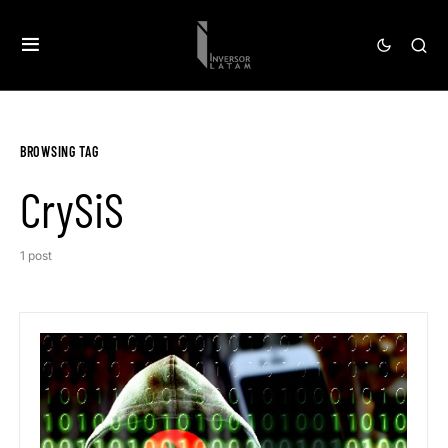
BROWSING TAG
CrySiS
1 post