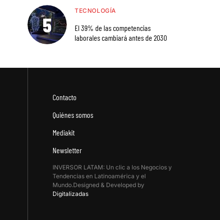
TECNOLOGÍA
El 39% de las competencias
laborales cambiará antes de 2030
Contacto
Quiénes somos
Mediakit
Newsletter
INVERSOR LATAM: Un clic a los Negocios y
Tendencias en Latinoamérica y el
Mundo.Designed & Developed by
Digitalizadas