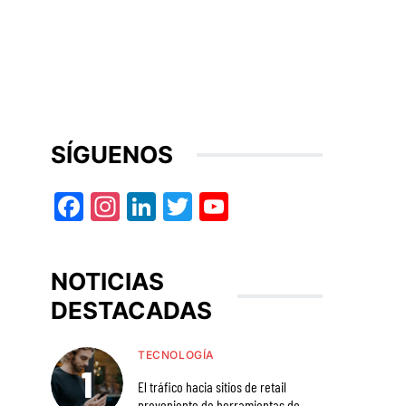
SÍGUENOS
Facebook
Instagram
LinkedIn
Twitter
YouTube
NOTICIAS
DESTACADAS
TECNOLOGÍA
El tráfico hacia sitios de retail
proveniente de herramientas de