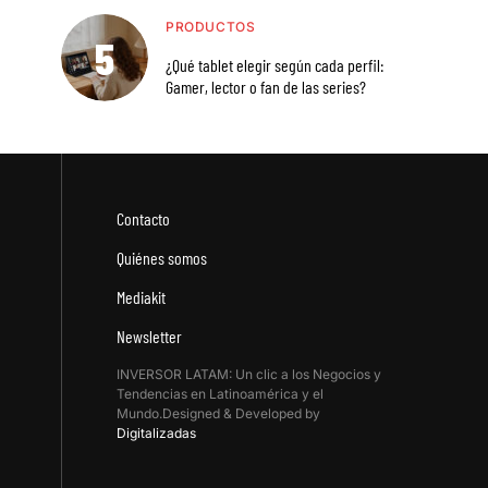
PRODUCTOS
¿Qué tablet elegir según cada perfil:
Gamer, lector o fan de las series?
Contacto
Quiénes somos
Mediakit
Newsletter
INVERSOR LATAM: Un clic a los Negocios y
Tendencias en Latinoamérica y el
Mundo.Designed & Developed by
Digitalizadas