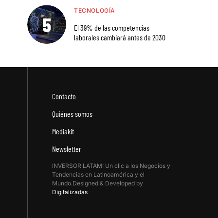
TECNOLOGÍA
El 39% de las competencias
laborales cambiará antes de 2030
Contacto
Quiénes somos
Mediakit
Newsletter
INVERSOR LATAM: Un clic a los Negocios y
Tendencias en Latinoamérica y el
Mundo.Designed & Developed by
Digitalizadas