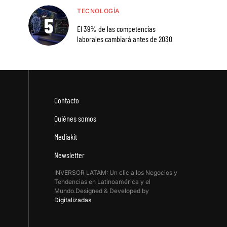
TECNOLOGÍA
El 39% de las competencias
laborales cambiará antes de 2030
Contacto
Quiénes somos
Mediakit
Newsletter
INVERSOR LATAM: Un clic a los Negocios y
Tendencias en Latinoamérica y el
Mundo.Designed & Developed by
Digitalizadas