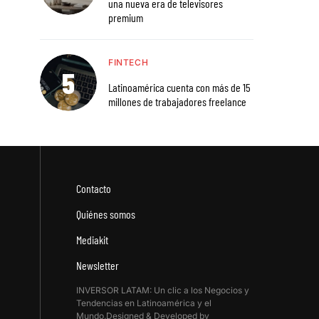
una nueva era de televisores
premium
FINTECH
Latinoamérica cuenta con más de 15
millones de trabajadores freelance
Contacto
Quiénes somos
Mediakit
Newsletter
INVERSOR LATAM: Un clic a los Negocios y
Tendencias en Latinoamérica y el
Mundo.Designed & Developed by