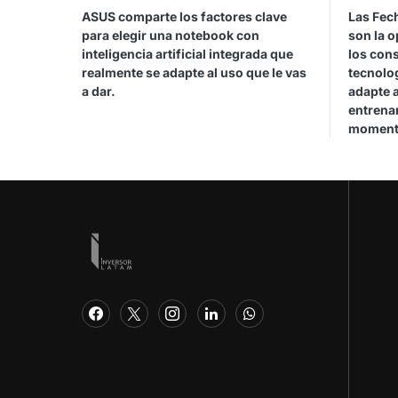
ASUS comparte los factores clave
Las Fec
para elegir una notebook con
son la 
inteligencia artificial integrada que
los con
realmente se adapte al uso que le vas
tecnolo
a dar.
adapte a
entrenar
moment