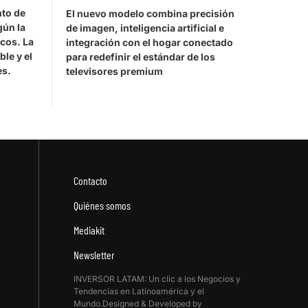
nto de
El nuevo modelo combina precisión
gún la
de imagen, inteligencia artificial e
icos. La
integración con el hogar conectado
le y el
para redefinir el estándar de los
es.
televisores premium
Contacto
Quiénes somos
Mediakit
Newsletter
INVERSOR LATAM: Un clic a los Negocios y
Tendencias en Latinoamérica y el
Mundo.Designed & Developed by