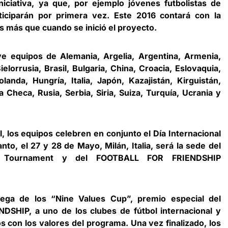
niciativa, ya que, por ejemplo jóvenes futbolistas de
ticiparán por primera vez. Este 2016 contará con la
s más que cuando se inició el proyecto.
uye equipos de Alemania, Argelia, Argentina, Armenia,
ielorrusia, Brasil, Bulgaria, China, Croacia, Eslovaquia,
landa, Hungría, Italia, Japón, Kazajistán, Kirguistán,
 Checa, Rusia, Serbia, Siria, Suiza, Turquía, Ucrania y
l, los equipos celebren en conjunto el Día Internacional
anto, el 27 y 28 de Mayo, Milán, Italia, será la sede del
cer Tournament y del FOOTBALL FOR FRIENDSHIP
rega de los “Nine Values Cup”, premio especial del
SHIP, a uno de los clubes de fútbol internacional y
con los valores del programa. Una vez finalizado, los