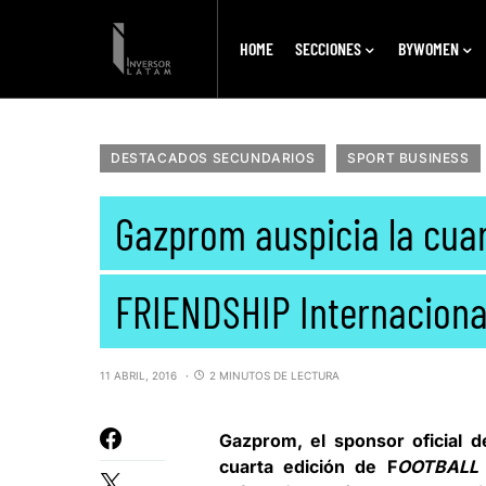
HOME
SECCIONES
BYWOMEN
DESTACADOS SECUNDARIOS
SPORT BUSINESS
Gazprom auspicia la cua
FRIENDSHIP Internaciona
11 ABRIL, 2016
2 MINUTOS DE LECTURA
Gazprom
, el sponsor oficial 
cuarta edición de F
OOTBALL 